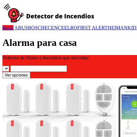
Inicio
ABUS
BOSCH
ECENCE
ELRO
FIRST ALERT
HEIMAN
KID
Alarma para casa
Detector de Humo e Incendios que necesitas:
Ver opciones