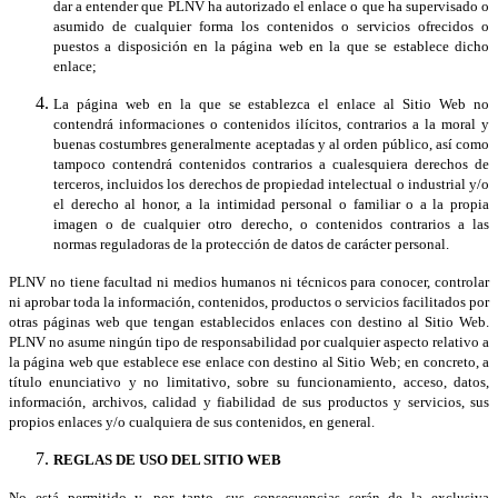
dar a entender que PLNV ha autorizado el enlace o que ha supervisado o
asumido de cualquier forma los contenidos o servicios ofrecidos o
puestos a disposición en la página web en la que se establece dicho
enlace;
La página web en la que se establezca el enlace al Sitio Web no
contendrá informaciones o contenidos ilícitos, contrarios a la moral y
buenas costumbres generalmente aceptadas y al orden público, así como
tampoco contendrá contenidos contrarios a cualesquiera derechos de
terceros, incluidos los derechos de propiedad intelectual o industrial y/o
el derecho al honor, a la intimidad personal o familiar o a la propia
imagen o de cualquier otro derecho, o contenidos contrarios a las
normas reguladoras de la protección de datos de carácter personal.
PLNV no tiene facultad ni medios humanos ni técnicos para conocer, controlar
ni aprobar toda la información, contenidos, productos o servicios facilitados por
otras páginas web que tengan establecidos enlaces con destino al Sitio Web.
PLNV no asume ningún tipo de responsabilidad por cualquier aspecto relativo a
la página web que establece ese enlace con destino al Sitio Web; en concreto, a
título enunciativo y no limitativo, sobre su funcionamiento, acceso, datos,
información, archivos, calidad y fiabilidad de sus productos y servicios, sus
propios enlaces y/o cualquiera de sus contenidos, en general.
REGLAS DE USO DEL SITIO WEB
No está permitido y, por tanto, sus consecuencias serán de la exclusiva