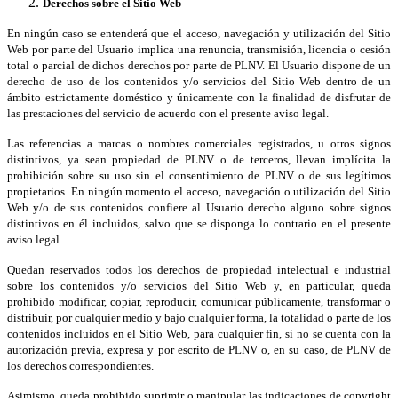
Derechos sobre el Sitio Web
En ningún caso se entenderá que el acceso, navegación y utilización del Sitio
Web por parte del Usuario implica una renuncia, transmisión, licencia o cesión
total o parcial de dichos derechos por parte de PLNV. El Usuario dispone de un
derecho de uso de los contenidos y/o servicios del Sitio Web dentro de un
ámbito estrictamente doméstico y únicamente con la finalidad de disfrutar de
las prestaciones del servicio de acuerdo con el presente aviso legal.
Las referencias a marcas o nombres comerciales registrados, u otros signos
distintivos, ya sean propiedad de PLNV o de terceros, llevan implícita la
prohibición sobre su uso sin el consentimiento de PLNV o de sus legítimos
propietarios. En ningún momento el acceso, navegación o utilización del Sitio
Web y/o de sus contenidos confiere al Usuario derecho alguno sobre signos
distintivos en él incluidos, salvo que se disponga lo contrario en el presente
aviso legal.
Quedan reservados todos los derechos de propiedad intelectual e industrial
sobre los contenidos y/o servicios del Sitio Web y, en particular, queda
prohibido modificar, copiar, reproducir, comunicar públicamente, transformar o
distribuir, por cualquier medio y bajo cualquier forma, la totalidad o parte de los
contenidos incluidos en el Sitio Web, para cualquier fin, si no se cuenta con la
autorización previa, expresa y por escrito de PLNV o, en su caso, de PLNV de
los derechos correspondientes.
Asimismo, queda prohibido suprimir o manipular las indicaciones de copyright