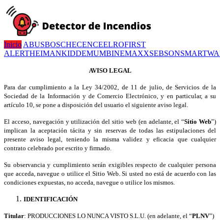
Inicio
ABUS
BOSCH
ECENCE
ELRO
FIRST
ALERT
HEIMAN
KIDDE
MUMBI
NEMAXX
SEBSON
SMARTWA
AVISO LEGAL
Para dar cumplimiento a la Ley 34/2002, de 11 de julio, de Servicios de la
Sociedad de la Información y de Comercio Electrónico, y en particular, a su
artículo 10, se pone a disposición del usuario el siguiente aviso legal.
El acceso, navegación y utilización del sitio web
(
en adelante, el “
Sitio Web
”)
implican la aceptación tácita y sin reservas de todas las estipulaciones del
presente aviso legal, teniendo la misma validez y eficacia que cualquier
contrato celebrado por escrito y firmado.
Su observancia y cumplimiento serán exigibles respecto de cualquier persona
que acceda, navegue o utilice el Sitio Web. Si usted no está de acuerdo con las
condiciones expuestas, no acceda, navegue o utilice los mismos.
IDENTIFICACIÓN
Titular
:
PRODUCCIONES LO NUNCA VISTO S.L.U. (en adelante, el “
PLNV
”)