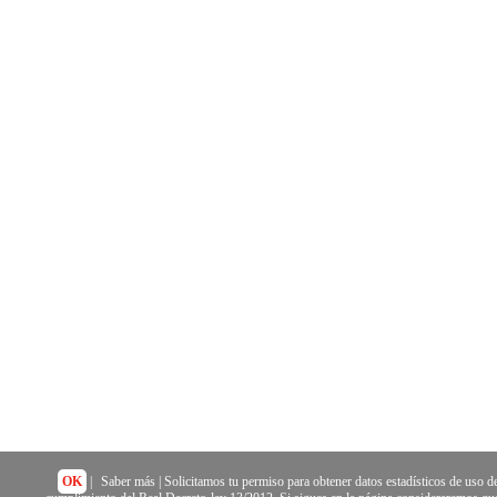
OK
|
Saber más
| Solicitamos tu permiso para obtener datos estadísticos de uso de