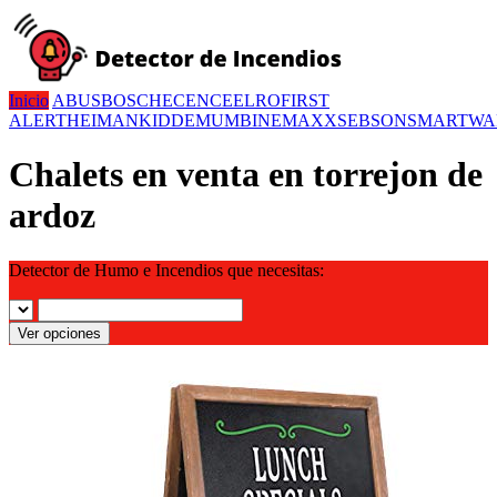
Inicio
ABUS
BOSCH
ECENCE
ELRO
FIRST
ALERT
HEIMAN
KIDDE
MUMBI
NEMAXX
SEBSON
SMARTWA
Chalets en venta en torrejon de
ardoz
Detector de Humo e Incendios que necesitas:
Ver opciones