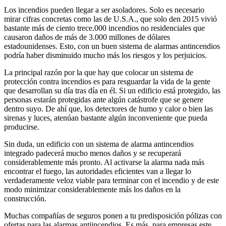
Los incendios pueden llegar a ser asoladores. Solo es necesario
mirar cifras concretas como las de U.S.A., que solo den 2015 vivió
bastante más de ciento trece.000 incendios no residenciales que
causaron daños de más de 3.000 millones de dólares
estadounidenses. Esto, con un buen sistema de alarmas antincendios
podría haber disminuido mucho más los riesgos y los perjuicios.
La principal razón por la que hay que colocar un sistema de
protección contra incendios es para resguardar la vida de la gente
que desarrollan su día tras día en él. Si un edificio está protegido, las
personas estarán protegidas ante algún catástrofe que se genere
dentro suyo. De ahí que, los detectores de humo y calor o bien las
sirenas y luces, atenúan bastante algún inconveniente que pueda
producirse.
Sin duda, un edificio con un sistema de alarma antincendios
integrado padecerá mucho menos daños y se recuperará
considerablemente más pronto. Al activarse la alarma nada más
encontrar el fuego, las autoridades eficientes van a llegar lo
verdaderamente veloz viable para terminar con el incendio y de este
modo minimizar considerablemente más los daños en la
construcción.
Muchas compañías de seguros ponen a tu predisposición pólizas con
ofertas para las alarmas antiincendios. Es más, para empresas este