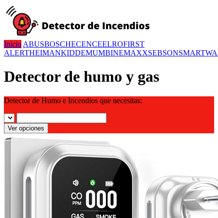
Inicio
ABUS
BOSCH
ECENCE
ELRO
FIRST
ALERT
HEIMAN
KIDDE
MUMBI
NEMAXX
SEBSON
SMARTWA
Detector de humo y gas
Detector de Humo e Incendios que necesitas:
Ver opciones