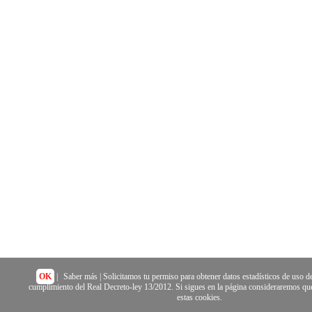
OK
|
Saber más
| Solicitamos tu permiso para obtener datos estadísticos de uso de
cumplimiento del Real Decreto-ley 13/2012. Si sigues en la página consideraremos que
estas cookies.