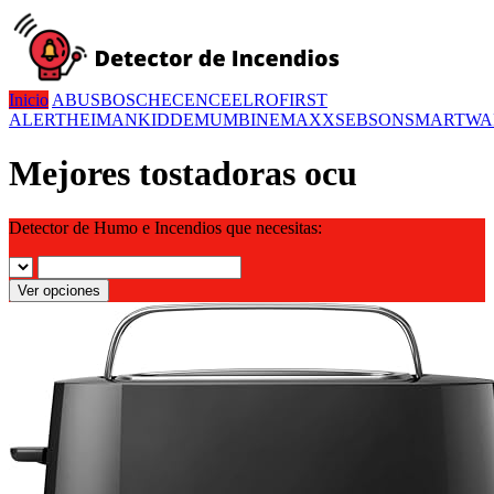
Inicio
ABUS
BOSCH
ECENCE
ELRO
FIRST
ALERT
HEIMAN
KIDDE
MUMBI
NEMAXX
SEBSON
SMARTWA
Mejores tostadoras ocu
Detector de Humo e Incendios que necesitas:
Ver opciones