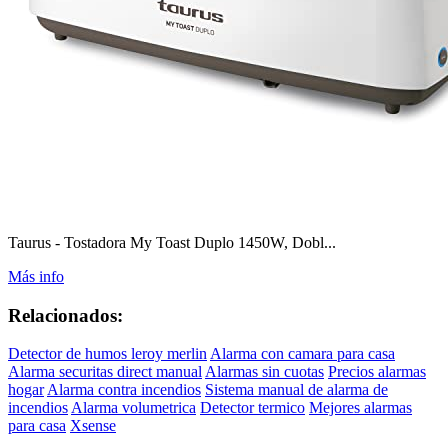
Taurus - Tostadora My Toast Duplo 1450W, Dobl...
Más info
Relacionados:
Detector de humos leroy merlin
Alarma con camara para casa
Alarma securitas direct manual
Alarmas sin cuotas
Precios alarmas
hogar
Alarma contra incendios
Sistema manual de alarma de
incendios
Alarma volumetrica
Detector termico
Mejores alarmas
para casa
Xsense