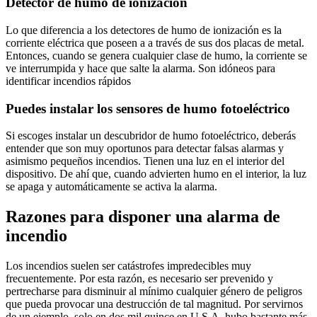
Detector de humo de ionización
Lo que diferencia a los detectores de humo de ionización es la
corriente eléctrica que poseen a a través de sus dos placas de metal.
Entonces, cuando se genera cualquier clase de humo, la corriente se
ve interrumpida y hace que salte la alarma. Son idóneos para
identificar incendios rápidos
Puedes instalar los sensores de humo fotoeléctrico
Si escoges instalar un descubridor de humo fotoeléctrico, deberás
entender que son muy oportunos para detectar falsas alarmas y
asimismo pequeños incendios. Tienen una luz en el interior del
dispositivo. De ahí que, cuando advierten humo en el interior, la luz
se apaga y automáticamente se activa la alarma.
Razones para disponer una alarma de
incendio
Los incendios suelen ser catástrofes impredecibles muy
frecuentemente. Por esta razón, es necesario ser prevenido y
pertrecharse para disminuir al mínimo cualquier género de peligros
que pueda provocar una destrucción de tal magnitud. Por servirnos
de un ejemplo, solo en dos mil quince en U.S.A. hubo bastante más