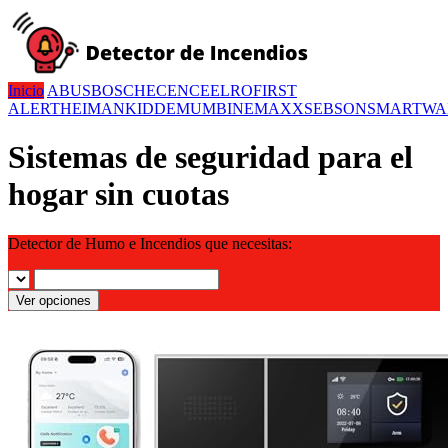
Inicio
ABUS
BOSCH
ECENCE
ELRO
FIRST
ALERT
HEIMAN
KIDDE
MUMBI
NEMAXX
SEBSON
SMARTWA
Sistemas de seguridad para el
hogar sin cuotas
Detector de Humo e Incendios que necesitas:
Ver opciones