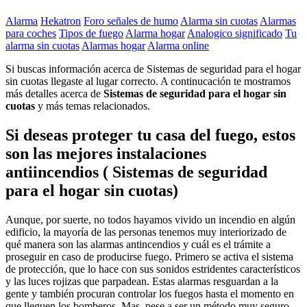
Alarma
Hekatron
Foro señales de humo
Alarma sin cuotas
Alarmas
para coches
Tipos de fuego
Alarma hogar
Analogico significado
Tu
alarma sin cuotas
Alarmas hogar
Alarma online
Si buscas información acerca de Sistemas de seguridad para el hogar
sin cuotas llegaste al lugar correcto. A continucación te mostramos
más detalles acerca de
Sistemas de seguridad para el hogar sin
cuotas
y más temas relacionados.
Si deseas proteger tu casa del fuego, estos
son las mejores instalaciones
antiincendios ( Sistemas de seguridad
para el hogar sin cuotas)
Aunque, por suerte, no todos hayamos vivido un incendio en algún
edificio, la mayoría de las personas tenemos muy interiorizado de
qué manera son las alarmas antincendios y cuál es el trámite a
proseguir en caso de producirse fuego. Primero se activa el sistema
de protección, que lo hace con sus sonidos estridentes característicos
y las luces rojizas que parpadean. Estas alarmas resguardan a la
gente y también procuran controlar los fuegos hasta el momento en
que lleguen los bomberos. Mas, pese a ser un método muy seguro,