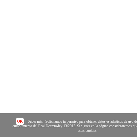
OK
|
Saber más
| Solicitamos tu permiso para obtener datos estadísticos de uso de
cumplimiento del Real Decreto-ley 13/2012. Si sigues en la página consideraremos que
estas cookies.