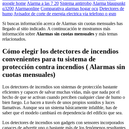
google home
Alarma a las 7 20
Sistema antirrobo
Alarma blaupunkt
q3200
Alarmaonline
Comparativa alarmas hogar ocu
Detectores de
humo
Avisador de corte de energia electrica via telefono o gsm
Si buscas información acerca de Alarmas sin cuotas mensuales has
llegado al sitio indicado. A continucación te mostramos más
información sobre
Alarmas sin cuotas mensuales
y más temas
relacionados.
Cómo elegir los detectores de incendios
convenientes para tu sistema de
protección contra incendios ( Alarmas sin
cuotas mensuales)
Los detectores de incendios son sistemas de protección bastante
eficientes y capaces de salvar muchas vidas, más que nada por el
hecho de que se activan cuando perciben cualquier clase de humo o
bien fuego. Lo hacen a través de unos propios sonidos y luces
llamativas. Aunque sea un sistema básicamente infalible, has de
saber que el modelo cambiará en dependencia del edificio que sea.
Los detectores de incendios son gadgets con sensores incorporados
capaces de advertir uno o bastante más de los fenómenos resultantes