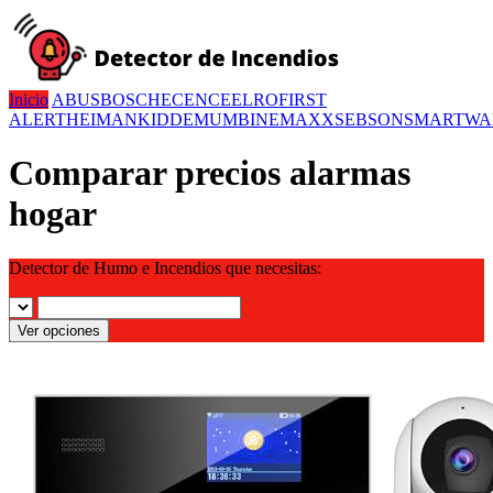
Inicio
ABUS
BOSCH
ECENCE
ELRO
FIRST
ALERT
HEIMAN
KIDDE
MUMBI
NEMAXX
SEBSON
SMARTWA
Comparar precios alarmas
hogar
Detector de Humo e Incendios que necesitas:
Ver opciones