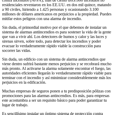
contra Incendios (NFPA), más de ciento trece.000 incendios no
residenciales reventaron en los EE.UU. en dos mil quince, matando
a 90 civiles, hiriendo a 1.425 personas y ocasionando 3.100
millones de dólares americanos en perjuicios a la propiedad. Puedes
mitifar estos peligros con una alarma de incendio.
Sin duda, el primordial motivo por el que debemos de instalar un
sistema de alarmas antiincendios es para sostener la vida de la gente
que van a vivir ahí. Los detectores de humos y calor y las luces y
sirenas sirven, sobre todo, para detectar los incendios y poder
evacuar lo verdaderamente rápido viable la construcción para
socorrer las vidas.
Sin duda, un edificio con un sistema de alarma antincendios que
viene dentro sufrirá bastante menos perjuicios y se recobrará mucho
más pronto. Al activarse la alarma solamente encontrar el fuego, las
autoridades eficientes llegarán lo verdaderamente rápido viable para
terminar con el incendio y así minimizar considerablemente más los
perjuicios en la edificación.
Muchas empresas de seguros ponen a tu predisposición pólizas con
promociones para las alarmas antincendios. Es más, para empresas
este acostumbra a ser un requisito básico para poder garantizar tu
lugar de trabajo.
Es sencillísimo instalar un óptimo sistema de protección contra