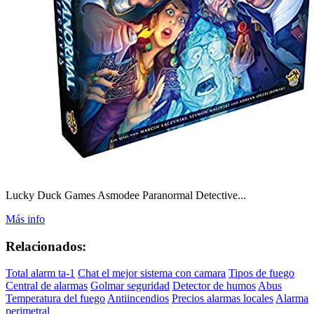
Lucky Duck Games Asmodee Paranormal Detective...
Más info
Relacionados:
Total alarm ta-1
Chat el mejor sistema con camara
Tipos de fuego
Central de alarmas
Golmar seguridad
Detector de humos
Abus
Temperatura del fuego
Antiincendios
Precios alarmas locales
Alarma
perimetral