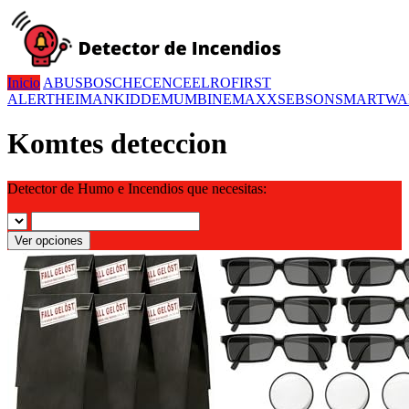
Inicio
ABUS
BOSCH
ECENCE
ELRO
FIRST
ALERT
HEIMAN
KIDDE
MUMBI
NEMAXX
SEBSON
SMARTWA
Komtes deteccion
Detector de Humo e Incendios que necesitas:
Ver opciones