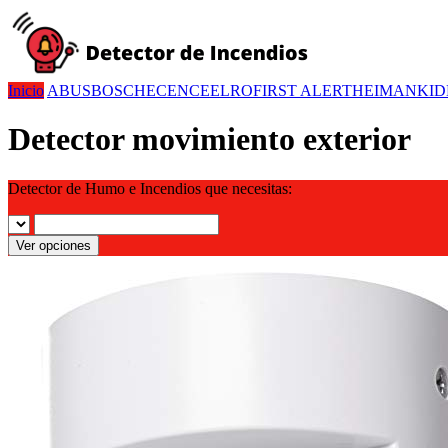
Inicio
ABUS
BOSCH
ECENCE
ELRO
FIRST ALERT
HEIMAN
KID
Detector movimiento exterior
Detector de Humo e Incendios que necesitas:
Ver opciones