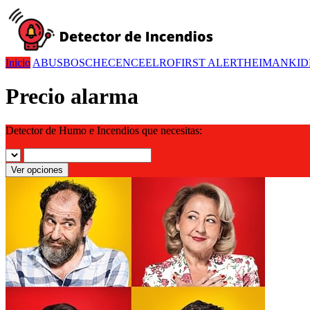
Inicio
ABUS
BOSCH
ECENCE
ELRO
FIRST ALERT
HEIMAN
KID
Precio alarma
Detector de Humo e Incendios que necesitas:
Ver opciones